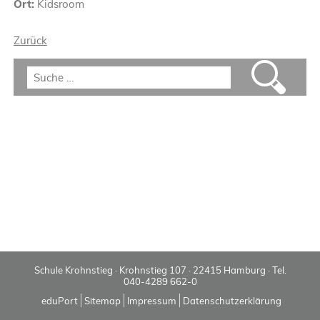
Ort:
Kidsroom
Zurück
Schule Krohnstieg · Krohnstieg 107 · 22415 Hamburg · Tel.
040-4289 662-0
eduPort
Sitemap
Impressum
Datenschutzerklärung