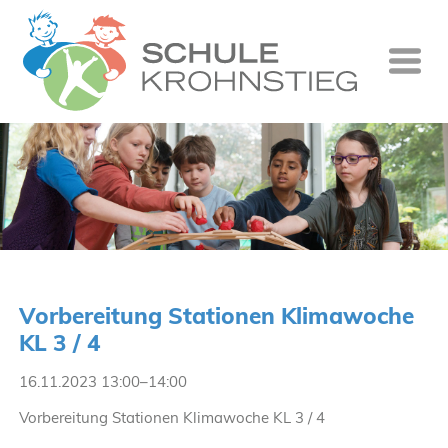
Startseite
Wer wir si
Was wir tu
Ganztag
Unsere Gr
Vorbereitung Stationen Klimawoche
Kontakt
KL 3 / 4
Termine
16.11.2023 13:00–14:00
Suche
Vorbereitung Stationen Klimawoche KL 3 / 4