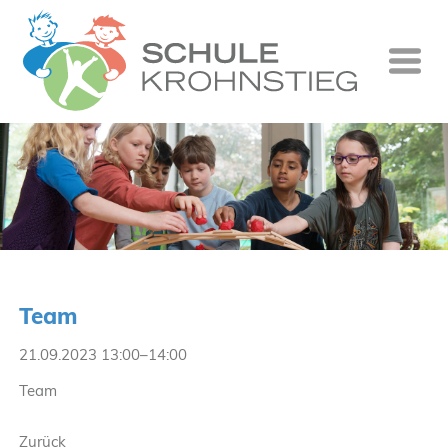
Startseite
Wer wir si
Was wir tu
Ganztag
Unsere Gr
Team
Kontakt
21.09.2023 13:00–14:00
Termine
Team
Suche
Zurück