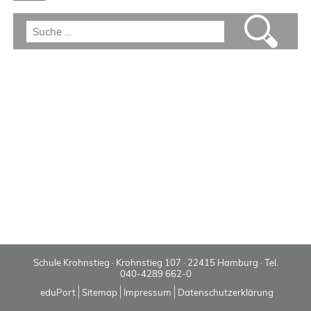
Schule Krohnstieg · Krohnstieg 107 · 22415 Hamburg · Tel.
040-4289 662-0
eduPort
Sitemap
Impressum
Datenschutzerklärung