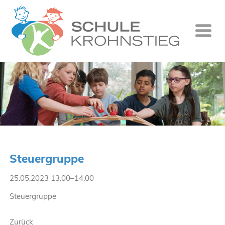
Startseite
Wer wir si
Was wir tu
Ganztag
Unsere Gr
Steuergruppe
Kontakt
25.05.2023 13:00–14:00
Termine
Steuergruppe
Suche
Zurück