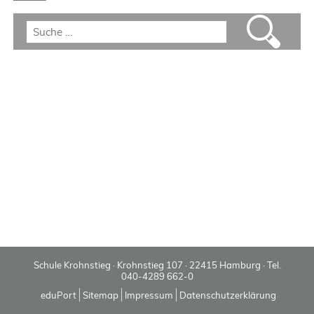
Schule Krohnstieg · Krohnstieg 107 · 22415 Hamburg · Tel.
040-4289 662-0
eduPort
Sitemap
Impressum
Datenschutzerklärung