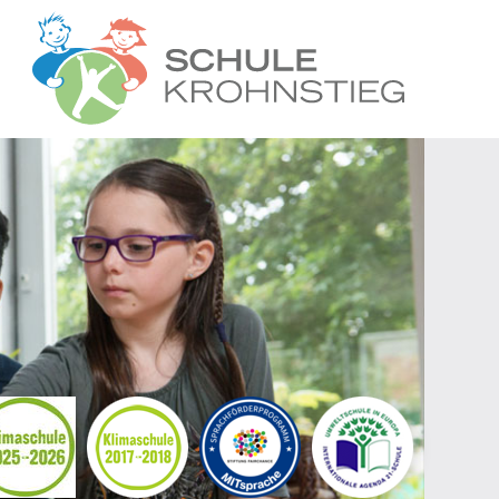
Startseite
Wer wir sind
Was wir tun
Ganztag
Unsere Grem
Kontakt
Termine
Suche