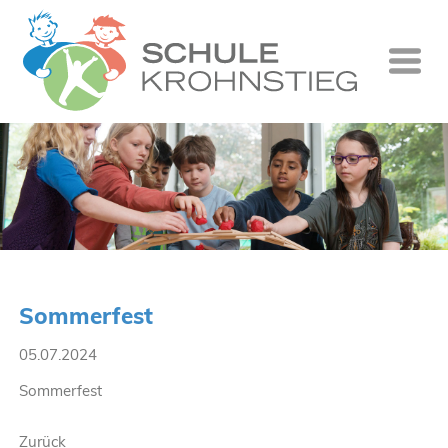
Startseite
Wer wir si
Was wir tu
Ganztag
Unsere Gr
Sommerfest
Kontakt
05.07.2024
Termine
Sommerfest
Suche
Zurück