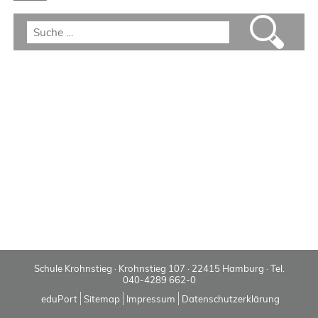
Schule Krohnstieg · Krohnstieg 107 · 22415 Hamburg · Tel.
040-4289 662-0
eduPort
Sitemap
Impressum
Datenschutzerklärung