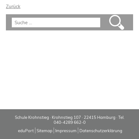
Zurück
Schule Krohnstieg · Krohnstieg 107 · 22415 Hamburg · Tel.
040-4289 662-0
eduPort
Sitemap
Impressum
Datenschutzerklärung