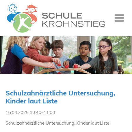
Startseite
Wer wir si
Was wir tu
Ganztag
Unsere Gr
Schulzahnärztliche Untersuchung,
Kontakt
Kinder laut Liste
Termine
16.04.2025 10:40–11:00
Suche
Schulzahnärztliche Untersuchung, Kinder laut Liste