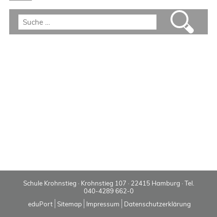
Schule Krohnstieg · Krohnstieg 107 · 22415 Hamburg · Tel.
040-4289 662-0
eduPort
Sitemap
Impressum
Datenschutzerklärung