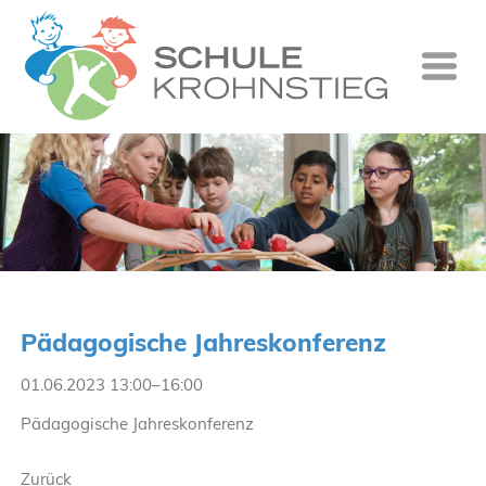
Startseite
Wer wir si
Was wir tu
Ganztag
Unsere Gr
Pädagogische Jahreskonferenz
Kontakt
01.06.2023 13:00–16:00
Termine
Pädagogische Jahreskonferenz
Suche
Zurück