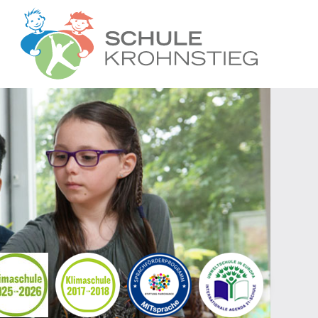
Startseite
Wer wir sind
Was wir tun
Ganztag
Unsere Grem
Kontakt
Termine
Suche