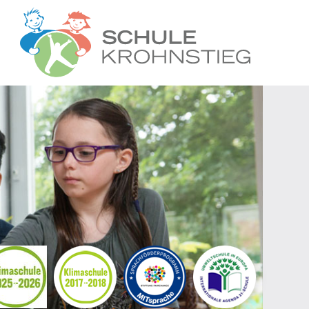
Startseite
Wer wir sind
Was wir tun
Ganztag
Unsere Grem
Kontakt
Termine
Suche