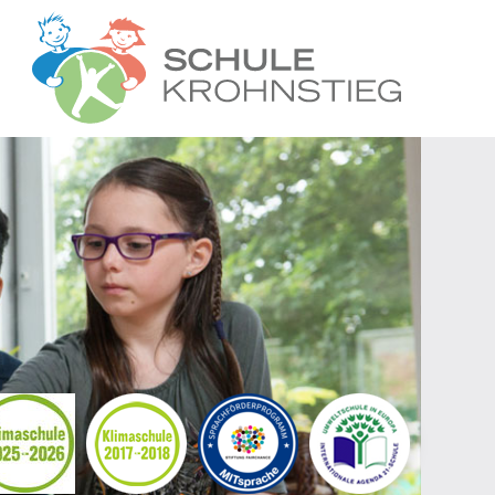
Startseite
Wer wir sind
Was wir tun
Ganztag
Unsere Grem
Kontakt
Termine
Suche