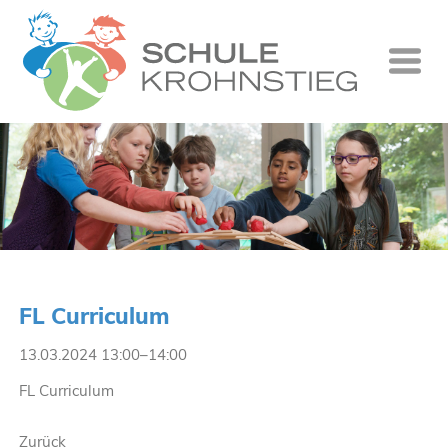
Startseite
Wer wir si
Was wir tu
Ganztag
Unsere Gr
FL Curriculum
Kontakt
13.03.2024 13:00–14:00
Termine
FL Curriculum
Suche
Zurück