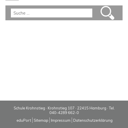
Schule Krohnstieg · Krohnstieg 107 · 22415 Hamburg · Tel.
040-4289 662-0
eduPort
Sitemap
Impressum
Datenschutzerklärung