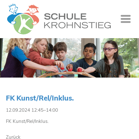
Startseite
Wer wir si
Was wir tu
Ganztag
Unsere Gr
FK Kunst/Rel/Inklus.
Kontakt
12.09.2024 12:45–14:00
Termine
FK Kunst/Rel/Inklus.
Suche
Zurück