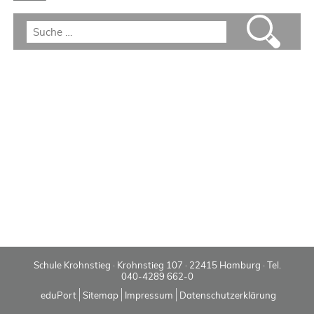
Schule Krohnstieg · Krohnstieg 107 · 22415 Hamburg · Tel.
040-4289 662-0
eduPort
Sitemap
Impressum
Datenschutzerklärung