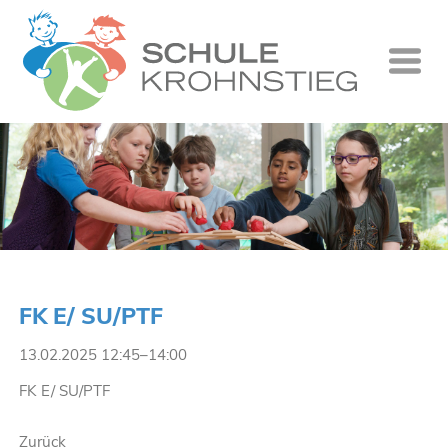
Startseite
Wer wir si
Was wir tu
Ganztag
Unsere Gr
FK E/ SU/PTF
Kontakt
13.02.2025 12:45–14:00
Termine
FK E/ SU/PTF
Suche
Zurück