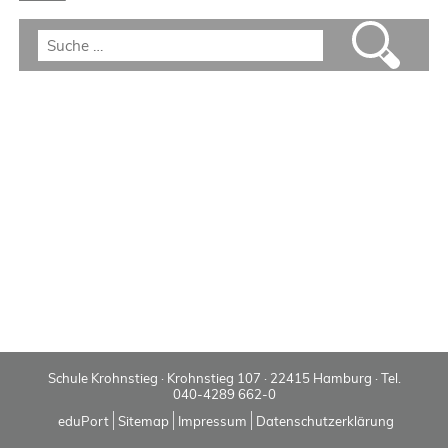
Schule Krohnstieg · Krohnstieg 107 · 22415 Hamburg · Tel.
040-4289 662-0
eduPort
Sitemap
Impressum
Datenschutzerklärung