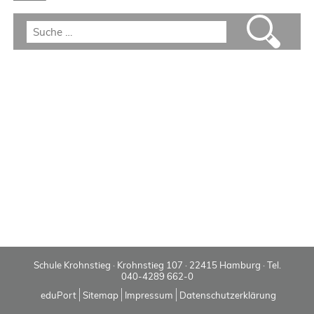
Schule Krohnstieg · Krohnstieg 107 · 22415 Hamburg · Tel.
040-4289 662-0
eduPort
Sitemap
Impressum
Datenschutzerklärung