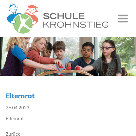
Startseite
Wer wir si
Was wir tu
Ganztag
Unsere Gr
Elternrat
Kontakt
25.04.2023
Termine
Elternrat
Suche
Zurück