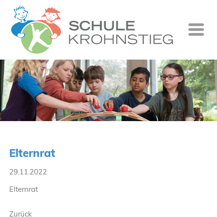
Startseite
Wer wir si
Was wir tu
Ganztag
Unsere Gr
Elternrat
Kontakt
29.11.2022
Termine
Elternrat
Suche
Zurück