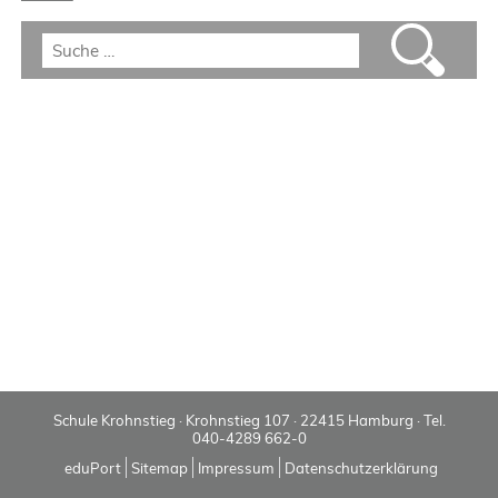
Schule Krohnstieg · Krohnstieg 107 · 22415 Hamburg · Tel.
040-4289 662-0
eduPort
Sitemap
Impressum
Datenschutzerklärung