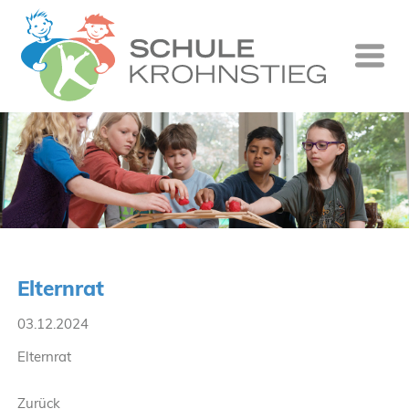
Startseite
Wer wir si
Was wir tu
Ganztag
Unsere Gr
Elternrat
Kontakt
03.12.2024
Termine
Elternrat
Suche
Zurück