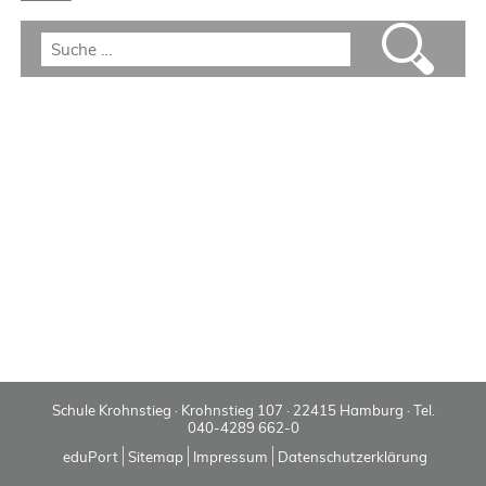
Schule Krohnstieg · Krohnstieg 107 · 22415 Hamburg · Tel.
040-4289 662-0
eduPort
Sitemap
Impressum
Datenschutzerklärung