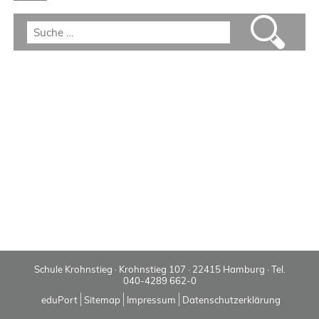
Schule Krohnstieg · Krohnstieg 107 · 22415 Hamburg · Tel.
040-4289 662-0
eduPort
Sitemap
Impressum
Datenschutzerklärung