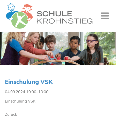
Startseite
Wer wir si
Was wir tu
Ganztag
Unsere Gr
Einschulung VSK
Kontakt
04.09.2024 10:00–13:00
Termine
Einschulung VSK
Suche
Zurück