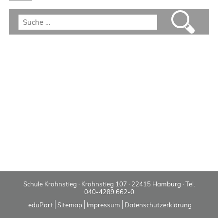
Schule Krohnstieg · Krohnstieg 107 · 22415 Hamburg · Tel.
040-4289 662-0
eduPort
Sitemap
Impressum
Datenschutzerklärung