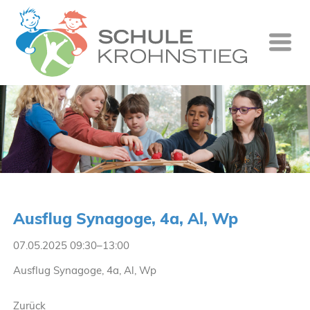
Startseite
Wer wir si
Was wir tu
Ganztag
Unsere Gr
Ausflug Synagoge, 4a, Al, Wp
Kontakt
07.05.2025 09:30–13:00
Termine
Ausflug Synagoge, 4a, Al, Wp
Suche
Zurück