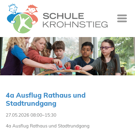
Startseite
Wer wir si
Was wir tu
Ganztag
Unsere Gr
4a Ausflug Rathaus und
Kontakt
Stadtrundgang
Termine
27.05.2026 08:00–15:30
Suche
4a Ausflug Rathaus und Stadtrundgang