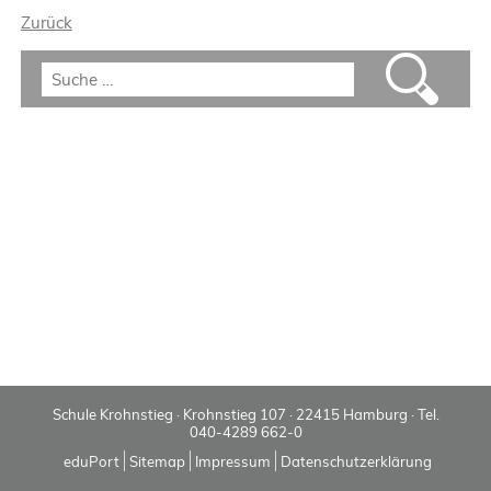
Zurück
Schule Krohnstieg · Krohnstieg 107 · 22415 Hamburg · Tel.
040-4289 662-0
eduPort
Sitemap
Impressum
Datenschutzerklärung