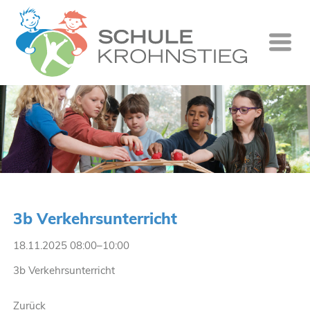
Startseite
Wer wir si
Was wir tu
Ganztag
Unsere Gr
3b Verkehrsunterricht
Kontakt
18.11.2025 08:00–10:00
Termine
3b Verkehrsunterricht
Suche
Zurück