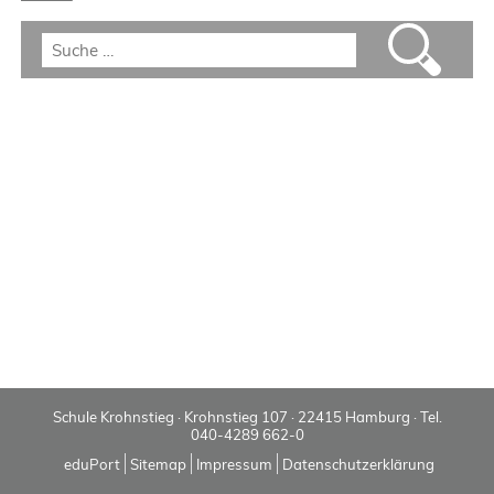
Schule Krohnstieg · Krohnstieg 107 · 22415 Hamburg · Tel.
040-4289 662-0
eduPort
Sitemap
Impressum
Datenschutzerklärung