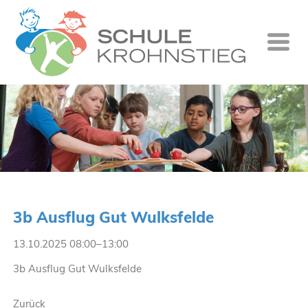
Startseite
Wer wir si
Was wir tu
Ganztag
Unsere Gr
3b Ausflug Gut Wulksfelde
Kontakt
13.10.2025 08:00–13:00
Termine
3b Ausflug Gut Wulksfelde
Suche
Zurück