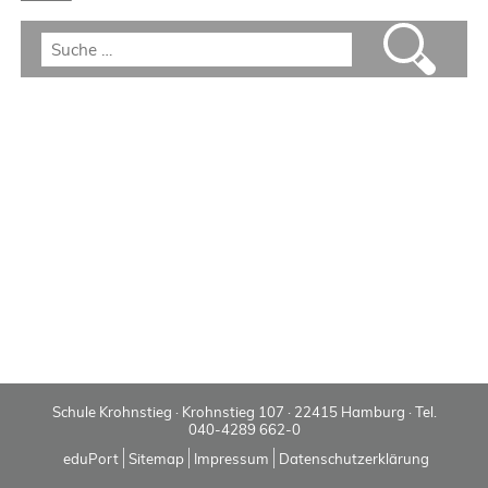
Schule Krohnstieg · Krohnstieg 107 · 22415 Hamburg · Tel.
040-4289 662-0
eduPort
Sitemap
Impressum
Datenschutzerklärung