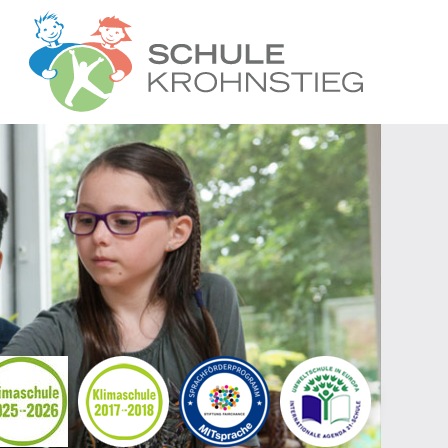
Startseite
Wer wir sind
Was wir tun
Ganztag
Unsere Grem
Kontakt
Termine
Suche