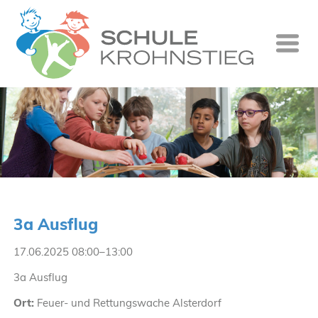
Startseite
Wer wir si
Was wir tu
Ganztag
Unsere Gr
3a Ausflug
Kontakt
17.06.2025 08:00–13:00
Termine
3a Ausflug
Suche
Ort:
Feuer- und Rettungswache Alsterdorf