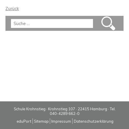
Zurück
Schule Krohnstieg · Krohnstieg 107 · 22415 Hamburg · Tel.
040-4289 662-0
eduPort
Sitemap
Impressum
Datenschutzerklärung