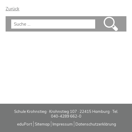
Zurück
Schule Krohnstieg · Krohnstieg 107 · 22415 Hamburg · Tel.
040-4289 662-0
eduPort
Sitemap
Impressum
Datenschutzerklärung