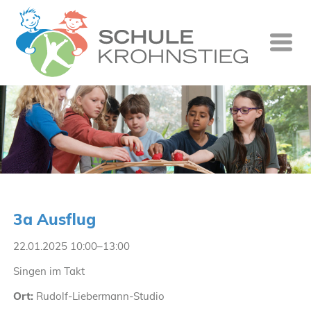
Startseite
Wer wir si
Was wir tu
Ganztag
Unsere Gr
3a Ausflug
Kontakt
22.01.2025 10:00–13:00
Termine
Singen im Takt
Suche
Ort:
Rudolf-Liebermann-Studio