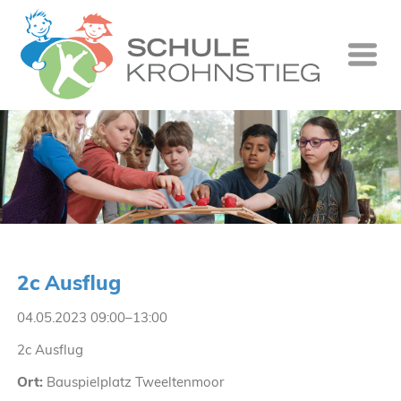
Startseite
Wer wir si
Was wir tu
Ganztag
Unsere Gr
2c Ausflug
Kontakt
04.05.2023 09:00–13:00
Termine
2c Ausflug
Suche
Ort:
Bauspielplatz Tweeltenmoor