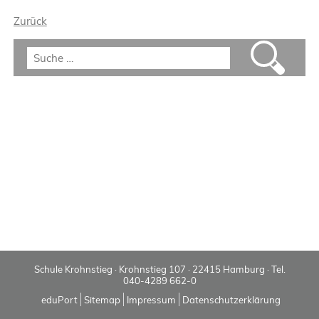
Zurück
Schule Krohnstieg · Krohnstieg 107 · 22415 Hamburg · Tel.
040-4289 662-0
eduPort
Sitemap
Impressum
Datenschutzerklärung