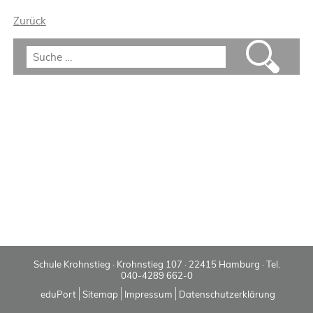
Zurück
Schule Krohnstieg · Krohnstieg 107 · 22415 Hamburg · Tel.
040-4289 662-0
eduPort
Sitemap
Impressum
Datenschutzerklärung