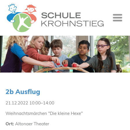
Startseite
Wer wir si
Was wir tu
Ganztag
Unsere Gr
2b Ausflug
Kontakt
21.12.2022 10:00–14:00
Termine
Weihnachtsmärchen "Die kleine Hexe"
Suche
Ort:
Altonaer Theater