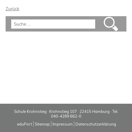
Zurück
Schule Krohnstieg · Krohnstieg 107 · 22415 Hamburg · Tel.
040-4289 662-0
eduPort
Sitemap
Impressum
Datenschutzerklärung