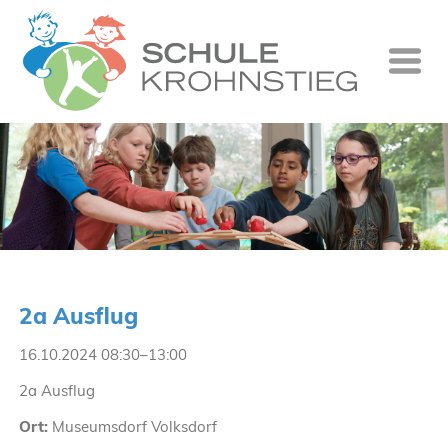
Startseite
Wer wir si
Was wir tu
Ganztag
Unsere Gr
2a Ausflug
Kontakt
16.10.2024 08:30–13:00
Termine
2a Ausflug
Suche
Ort:
Museumsdorf Volksdorf