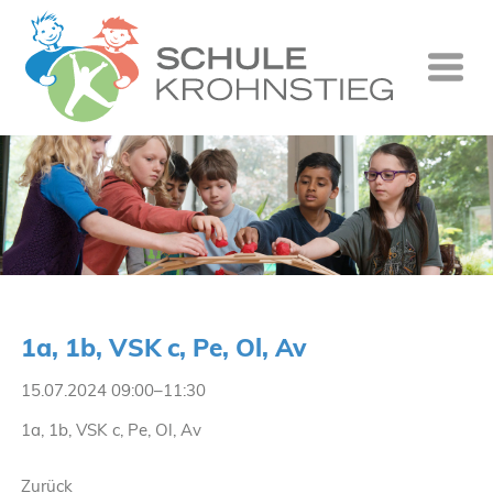
Startseite
Wer wir si
Was wir tu
Ganztag
Unsere Gr
1a, 1b, VSK c, Pe, Ol, Av
Kontakt
15.07.2024 09:00–11:30
Termine
1a, 1b, VSK c, Pe, Ol, Av
Suche
Zurück