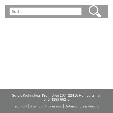
Schule Krohnstieg · Krohnstieg 107 · 22415 Hamburg · Tel.
040-4289 662-0
eduPort
Sitemap
Impressum
Datenschutzerklärung